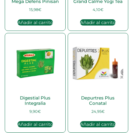
Mega Defens Pinisan
Grand Calme Yogi Tea
15,98
€
4,10
€
Añadir al carrito
Añadir al carrito
Digestial Plus
Depurtres Plus
Integralia
Conatal
9,90
€
24,95
€
Añadir al carrito
Añadir al carrito