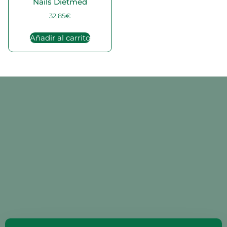
Nails Dietmed
32,85
€
Añadir al carrito